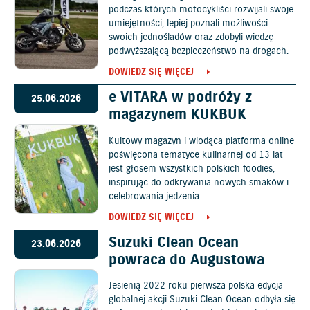
podczas których motocykliści rozwijali swoje
umiejętności, lepiej poznali możliwości
swoich jednośladów oraz zdobyli wiedzę
podwyższającą bezpieczeństwo na drogach.
DOWIEDZ SIĘ WIĘCEJ
e VITARA w podróży z
25.06.2026
magazynem KUKBUK
Kultowy magazyn i wiodąca platforma online
poświęcona tematyce kulinarnej od 13 lat
jest głosem wszystkich polskich foodies,
inspirując do odkrywania nowych smaków i
celebrowania jedzenia.
DOWIEDZ SIĘ WIĘCEJ
Suzuki Clean Ocean
23.06.2026
powraca do Augustowa
Jesienią 2022 roku pierwsza polska edycja
globalnej akcji Suzuki Clean Ocean odbyła się