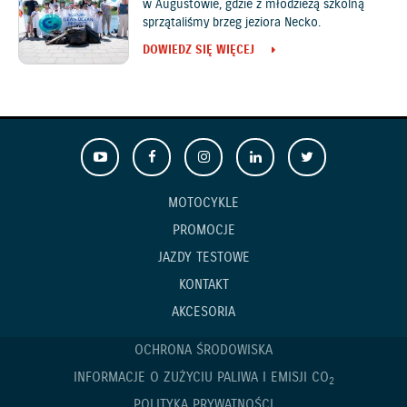
w Augustowie, gdzie z młodzieżą szkolną
sprzątaliśmy brzeg jeziora Necko.
DOWIEDZ SIĘ WIĘCEJ
MOTOCYKLE
PROMOCJE
JAZDY TESTOWE
KONTAKT
AKCESORIA
OCHRONA ŚRODOWISKA
INFORMACJE O ZUŻYCIU PALIWA I EMISJI CO
2
POLITYKA PRYWATNOŚCI