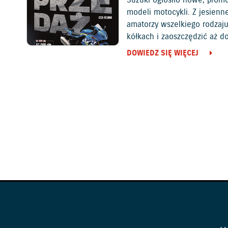
modeli motocykli. Z jesienn
amatorzy wszelkiego rodza
kółkach i zaoszczędzić aż do
DOWIEDZ SIĘ WIĘCEJ