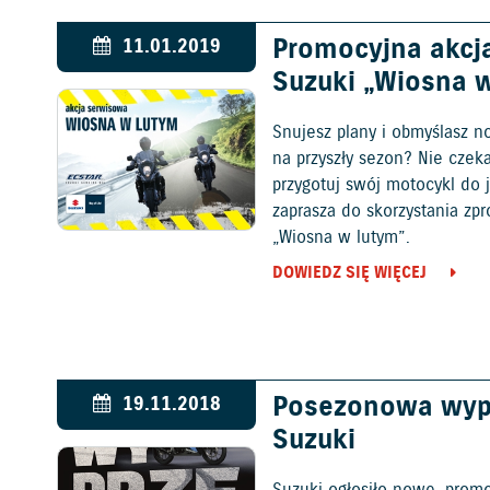
Promocyjna akcj
11.01.2019
Suzuki „Wiosna 
Snujesz plany i obmyślasz
na przyszły sezon? Nie czeka
przygotuj swój motocykl do 
zaprasza do skorzystania z p
„Wiosna w lutym”.
DOWIEDZ SIĘ WIĘCEJ
Posezonowa wyp
19.11.2018
Suzuki
Suzuki ogłosiło nowe, prom