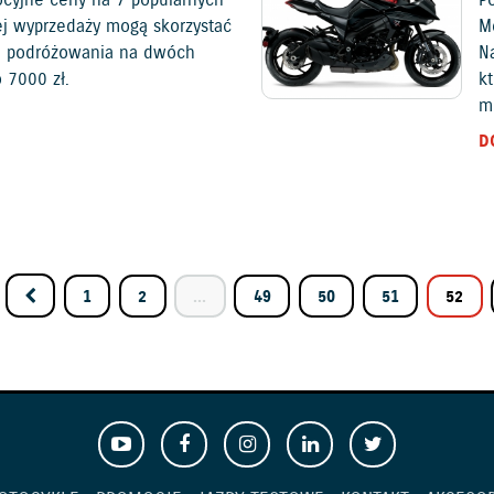
ej wyprzedaży mogą skorzystać
M
ju podróżowania na dwóch
N
 7 000 zł.
k
m
D
1
2
...
49
50
51
52