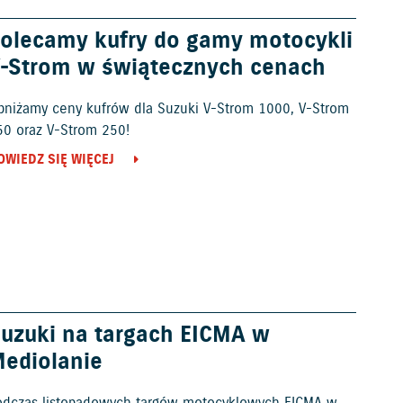
olecamy kufry do gamy motocykli
-Strom w świątecznych cenach
bniżamy ceny kufrów dla Suzuki V-Strom 1000, V-Strom
50 oraz V-Strom 250!
OWIEDZ SIĘ WIĘCEJ
uzuki na targach EICMA w
ediolanie
odczas listopadowych targów motocyklowych EICMA w