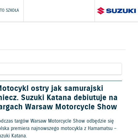
TO SZKOŁA
otocykl ostry jak samurajski
iecz. Suzuki Katana debiutuje na
argach Warsaw Motorcycle Show
odczas targów Warsaw Motorcycle Show odbędzie się
olska premiera najnowszego motocykla z Hamamatsu –
uzuki Katana.