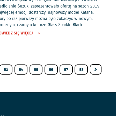
ediolanie Suzuki zaprezentowało ofertę na sezon 2019.
ajwięcej emocji dostarczył najnowszy model Katana,
tóry po raz pierwszy można było zobaczyć w nowym,
rocznym, czarnym kolorze Glass Sparkle Black.
OWIEDZ SIĘ WIĘCEJ
53
54
55
56
57
58