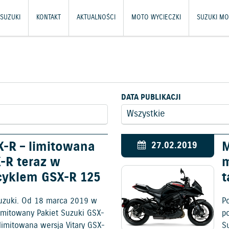
SUZUKI
KONTAKT
AKTUALNOŚCI
MOTO WYCIECZKI
SUZUKI MO
DATA PUBLIKACJI
X-R – limitowana
M
27.02.2019
X-R teraz w
m
cyklem GSX-R 125
t
uzuki. Od 18 marca 2019 w
P
imitowany Pakiet Suzuki GSX-
p
limitowana wersja Vitary GSX-
S