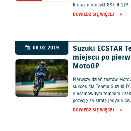
R oraz motocykl GSX-R 125.
DOWIEDZ SIĘ WIĘCEJ
Suzuki ECSTAR T
08.02.2019
miejscu po pier
MotoGP
Pierwszy dzień testów MotoG
sukces dla Teamu Suzuki ECS
niesamowitym tempem i zako
pozycję ze stratą jedynie ćw
DOWIEDZ SIĘ WIĘCEJ