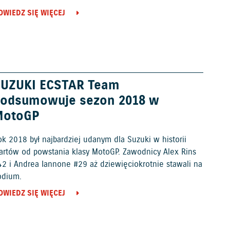
OWIEDZ SIĘ WIĘCEJ
UZUKI ECSTAR Team
odsumowuje sezon 2018 w
MotoGP
k 2018 był najbardziej udanym dla Suzuki w historii
tartów od powstania klasy MotoGP. Zawodnicy Alex Rins
42 i Andrea Iannone #29 aż dziewięciokrotnie stawali na
odium.
OWIEDZ SIĘ WIĘCEJ