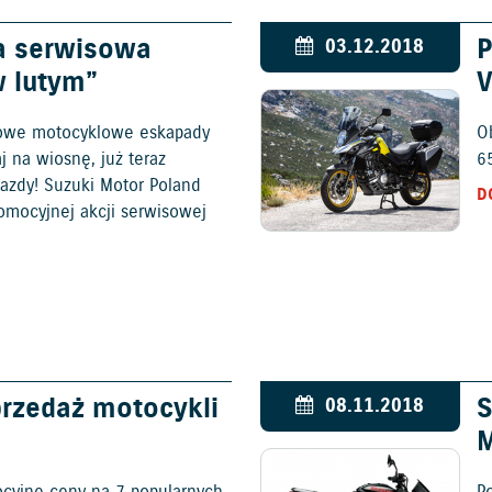
a serwisowa
P
03.12.2018
w lutym”
V
 nowe motocyklowe eskapady
O
j na wiosnę, już teraz
6
jazdy! Suzuki Motor Poland
D
romocyjnej akcji serwisowej
rzedaż motocykli
S
08.11.2018
M
ocyjne ceny na 7 popularnych
P