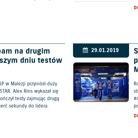
D
eam na drugim
S
29.01.2019
wszym dniu testów
p
P w Malezji przyniósł duży
Ro
TAR. Alex Rins wykazał się
s
ńczył testy zajmując drugą
#
ierć sekundy do lidera.
p
D