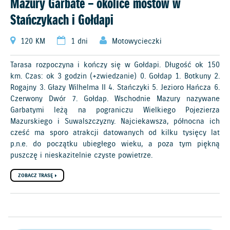
Mazury Garbate – okolice mostów w
Stańczykach i Gołdapi
120 KM
1 dni
Motowycieczki
Tarasa rozpoczyna i kończy się w Gołdapi. Długość ok 150
km. Czas: ok 3 godzin (+zwiedzanie) 0. Gołdap 1. Botkuny 2.
Rogajny 3. Głazy Wilhelma II 4. Stańczyki 5. Jezioro Hańcza 6.
Czerwony Dwór 7. Gołdap. Wschodnie Mazury nazywane
Garbatymi leżą na pograniczu Wielkiego Pojezierza
Mazurskiego i Suwalszczyzny. Najciekawsza, północna ich
cześć ma sporo atrakcji datowanych od kilku tysięcy lat
p.n.e. do początku ubiegłego wieku, a poza tym piękną
puszczę i nieskazitelnie czyste powietrze.
ZOBACZ TRASĘ