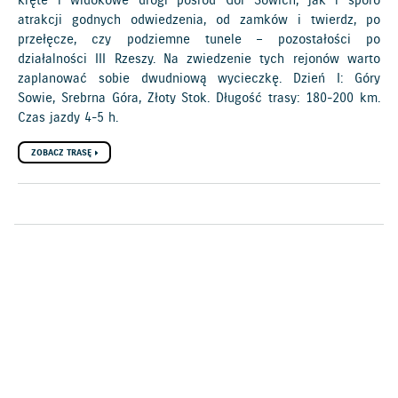
kręte i widokowe drogi pośród Gór Sowich, jak i sporo
atrakcji godnych odwiedzenia, od zamków i twierdz, po
przełęcze, czy podziemne tunele – pozostałości po
działalności III Rzeszy. Na zwiedzenie tych rejonów warto
zaplanować sobie dwudniową wycieczkę. Dzień I: Góry
Sowie, Srebrna Góra, Złoty Stok. Długość trasy: 180-200 km.
Czas jazdy 4-5 h.
ZOBACZ TRASĘ