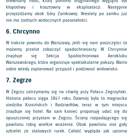
drewniany most, który pomimo oryginalnego wyglądu był
kłopotliwy i kosztowny w eksploatacji. Następnie
przejeżdżamy obok Góry Zamkowej. Niestety po zamku już
nie ma żadnych widocznych pozostałości.
6. Chrcynno
W trakcie powrotu do Warszawy, jeśli się nam poszczęści to
możemy przelot zobaczyć spadochroniarzy. W Chrcynnie
znajduje się Sekcja Spadochronowa Aeroklubu
Warszawskiego, która organizuje spektakularne pokazy. Warto
sobie wtedy zaplanować przyjazd i podziwiać widowisko.
7. Zegrze
W Zegrzu zatrzymamy się na chwilę przy Pałacu Zegrzyński.
Historia pałacu sięga 1847 roku. Dawniej była to magnacka
siedziba Krasińskich i Radziwiłłów, teraz w tym miejscu
znajduje się hotel. Na sam koniec proponuję udać się do
opuszczonej przystani w Zegrzu. Ściany rozpadającego się
pawilonu robią wielkie wrażenie. Obok pawilonu stoi goły
szkielet ze stalowych rurek. Całość wygląda jak upiorna