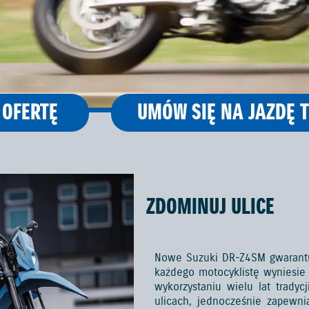
 OFERTĘ
UMÓW SIĘ NA JAZDĘ 
ZDOMINUJ ULICE
Nowe Suzuki DR-Z4SM gwarantu
każdego motocyklistę wyniesie 
wykorzystaniu wielu lat tradyc
ulicach, jednocześnie zapewni