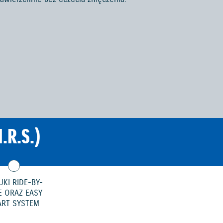
.R.S.)
UKI RIDE-BY-
E ORAZ EASY
ART SYSTEM