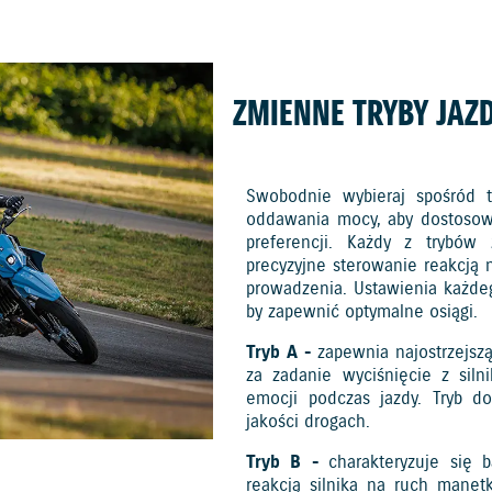
ZMIENNE TRYBY JAZ
Swobodnie wybieraj spośród tr
oddawania mocy, aby dostosow
preferencji. Każdy z trybów
precyzyjne sterowanie reakcj
prowadzenia. Ustawienia każdeg
by zapewnić optymalne osiągi.
Tryb A -
zapewnia najostrzejszą
za zadanie wyciśnięcie z sil
emocji podczas jazdy. Tryb d
jakości drogach.
Tryb B -
charakteryzuje się ba
reakcją silnika na ruch manet