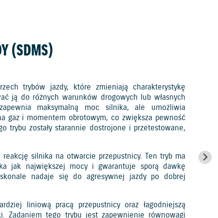
DY (SDMS)
zech trybów jazdy, które zmieniają charakterystykę
ać ją do różnych warunków drogowych lub własnych
 zapewnia maksymalną moc silnika, ale umożliwia
ą na gaz i momentem obrotowym, co zwiększa pewność
o trybu zostały starannie dostrojone i przetestowane,
 reakcję silnika na otwarcie przepustnicy. Ten tryb ma
nika jak największej mocy i gwarantuje sporą dawkę
oskonale nadaje się do agresywnej jazdy po dobrej
rdziej liniową pracą przepustnicy oraz łagodniejszą
ki. Zadaniem tego trybu jest zapewnienie równowagi