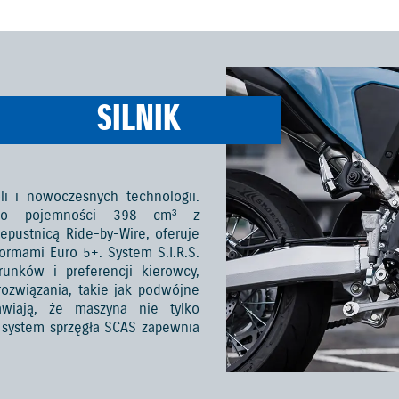
SILNIK
li i nowoczesnych technologii.
HC o pojemności 398 cm³ z
epustnicą Ride-by-Wire, oferuje
normami Euro 5+. System S.I.R.S.
unków i preferencji kierowcy,
ozwiązania, takie jak podwójne
wiają, że maszyna nie tylko
wo system sprzęgła SCAS zapewnia